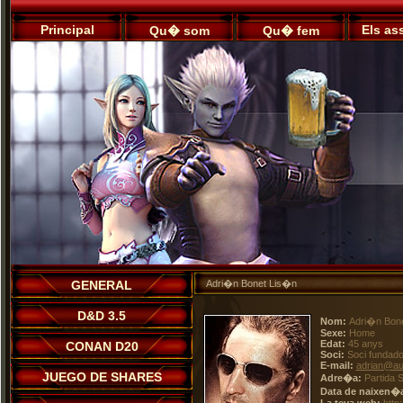
Principal
Els as
Qu� som
Qu� fem
GENERAL
Adri�n Bonet Lis�n
D&D 3.5
Nom:
Adri�n Bon
Sexe:
Home
Edat:
45 anys
CONAN D20
Soci:
Soci fundado
E-mail:
adrian@au
JUEGO DE SHARES
Adre�a:
Partida S
Data de naixen�